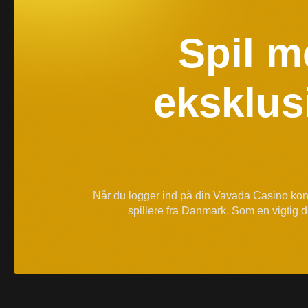
Spil m
eksklus
Når du logger ind på din Vavada Casino konto
spillere fra Danmark. Som en vigtig 