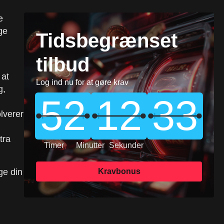
e
ge
Tidsbegrænset
tilbud
 at
Log ind nu for at gøre krav
g,
52
12
29
lverer
tra
Timer
Minutter
Sekunder
ge din
Kravbonus