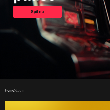
Spil nu
Home
Login