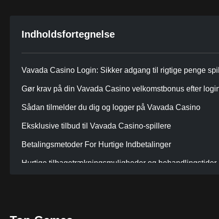
Indholdsfortegnelse
Vavada Casino Login: Sikker adgang til rigtige penge spi
Gør krav på din Vavada Casino velkomstbonus efter logi
Sådan tilmelder du dig og logger på Vavada Casino
Eksklusive tilbud til Vavada Casino-spillere
Betalingsmetoder For Hurtige Indbetalinger
Hurtige tilbagetrækningsmuligheder og behandlingstider
Hvad Vavada Casino Indbetalings- Og Udbetalingsgræns
Vavada Casino App
Vavada Casino Login Guide