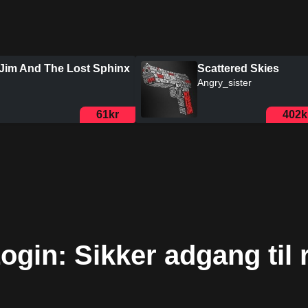
Emperors Garden
Jungle Jim And The 
Qanfetkimi_oglan
Algebra
292kr
gin: Sikker adgang til r