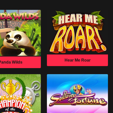
Hear Me Roar
Panda Wilds