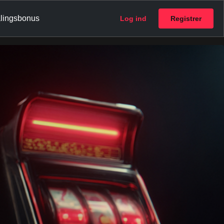
alingsbonus
Log ind
Registrer