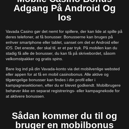
Adgang På Android Og
Ios
Vavada Casino gør det nemt for spillere, der kan lide at spille på
deres telefoner, at få bonusser. Bonusserne kan bruges på
enhver smartphone eller tablet, uanset om det er Android eller
iOS. Det eneste, der skal til, er et par tryk. På mobilen kan du
stadig få alle de bonusser, du kan få på skrivebordet, såsom
velkomstpakker og gratis spins.
Bare log ind på din Vavada-konto via det mobilvenlige websted
eller appen for at få en mobil casinobonus. Alle aktive og
tilgængelige bonusser kan findes i din profil eller i
kampagnesektionen, efter du er blevet godkendt. Mobilbrugere
behøver ikke en separat registrerings- eller kampagnekode for
at aktivere bonussen.
Sådan kommer du til og
bruger en mobilbonus