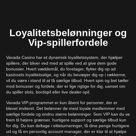
Loyalitetsbelønninger og
Vip-spillerfordele
Vavada Casino har et dynamisk loyalitetssystem, der hjælper
spillere, der bliver ved med at spille ved at give dem gode
bonusser. Hvert væddemål, du foretager, flytter dig op ad
kasinoets loyalitetsstige, og når du bevæger dig op i rækkerne,
vil du være i stand til at få særlige tilbud. Hvert spin og bet tæller
mod bonusser og fordele, der er lige rigtige for dig, uanset om
du spiller slots, bordspil eller live dealer-spil.
Vavada VIP-programmet er kun åbent for personer, der er
blevet inviteret. Det belønner de mest loyale medlemmer med
særlige fordele og endnu større belønninger. Som VIP kan du se
frem til højere grænser, hurtigere support og særlige tilbud kun
for dig. Du kan deltage i eliteturneringer, få dine penge hurtigere
ud og få en personlig account manager, der er klar til at hjælpe