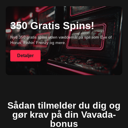
350 Gratis Spins!
Nyd 350 gratis spins uden væddemål på spil som Eye of
Horus, Fishin’ Frenzy og mere.
Detaljer
Sådan tilmelder du dig og
gør krav på din Vavada-
bonus