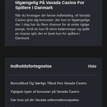
tilgængelig På Vavada Casino For
Spillere I Danmark
Når du foretager din første indbetaling, vil Vavada
Casino give dig bonusser, der kun er tilgængelige
der. I dag har du flere chancer for at vinde rigtige
penge, fordi du kan få store belønninger og spille
en masse spil, der er lavet kun for spillere i
Danmark.
Indholdsfortegnelse
Hide
Bonustilbud Og Særlige Tilbud Hos Vavada Casino
Vigtigste typer af bonusser på Vavada Casino
Gør krav på din Vavada velkomstbonuspakke