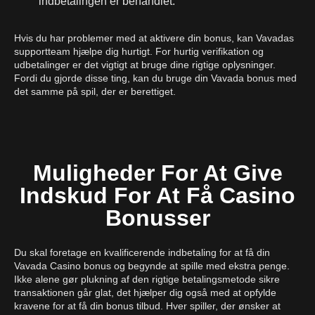
indbetalingen er behandlet.
Hvis du har problemer med at aktivere din bonus, kan Vavadas
supportteam hjælpe dig hurtigt. For hurtig verifikation og
udbetalinger er det vigtigt at bruge dine rigtige oplysninger.
Fordi du gjorde disse ting, kan du bruge din Vavada bonus med
det samme på spil, der er berettiget.
Muligheder For At Give
Indskud For At Få Casino
Bonusser
Du skal foretage en kvalificerende indbetaling for at få din
Vavada Casino bonus og begynde at spille med ekstra penge.
Ikke alene gør plukning af den rigtige betalingsmetode sikre
transaktionen går glat, det hjælper dig også med at opfylde
kravene for at få din bonus tilbud. Hver spiller, der ønsker at