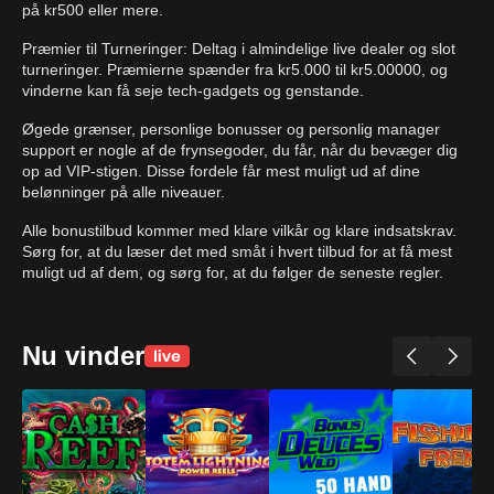
på kr500 eller mere.
Præmier til Turneringer: Deltag i almindelige live dealer og slot
turneringer. Præmierne spænder fra kr5.000 til kr5.00000, og
vinderne kan få seje tech-gadgets og genstande.
Øgede grænser, personlige bonusser og personlig manager
support er nogle af de frynsegoder, du får, når du bevæger dig
op ad VIP-stigen. Disse fordele får mest muligt ud af dine
belønninger på alle niveauer.
Alle bonustilbud kommer med klare vilkår og klare indsatskrav.
Sørg for, at du læser det med småt i hvert tilbud for at få mest
muligt ud af dem, og sørg for, at du følger de seneste regler.
Nu vinder