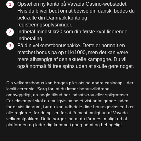
Opsæt en ny konto på Vavada Casino-webstedet.
Hvis du bliver bedt om at bevise din dansk, bedes du
bekræfte din Danmark konto og
registreringsoplysninger.
Indbetal mindst kr20 som din første kvalificerende
indbetaling.
Få din velkomstbonuspakke. Dette er normalt en
matchet bonus på op til kr1000, men det kan være
mere afhængigt af den aktuelle kampagne. Du vil
også normalt få free spins uden at skulle gøre noget.
Din velkomstbonus kan bruges på slots og andre casinospil, der
kvalificerer sig. Sørg for, at du læser bonusvilkårene
omhyggeligt, da nogle tilbud har indsatskrav eller spilgrænser.
For eksempel skal du muligvis satse et vist antal gange inden
for et vist tidsrum, før du kan udbetale dine bonusgevinster. Lær
alle reglerne, før du spiller, for at få mest muligt ud af Vavada-
velkomstpakken. Dette sørger for, at du får mest muligt ud af
platformen og lader dig komme i gang nemt og behageligt.