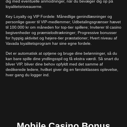
dig med eventuelle anmodninger, når du bevæger dig op på
loyalitetsniveauerne.
Key Loyalty og VIP Fordele: Månedlige genindlæsninger og
personlige gaver til VIP-medlemmer; Udbetalingsgrænser hævet
til 100.000 kr om måneden for top-tier spillere; Inviterer til casino
begivenheder og præmielodtrækninger; Progressive bonusser
for hyppig aktivitet og højere-tier præstationer; Hvert niveau af
Vavada loyalitetsprogram har sine egne fordele.
Det er automatisk at optjene og bruge dine belønninger, så du
kan bare spille dine yndlingsspil og få ekstra værdi. Så snart du
bliver VIP, bliver dine behov opfyldt med det samme af
dedikerede ledere, hvilket giver dig en førsteklasses oplevelse,
hver gang du logger ind.
Mobile Casino Bonus