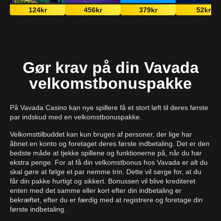
124kr
456kr
379kr
52kr
Gør krav på din Vavada
velkomstbonuspakke
På Vavada Casino kan nye spillere få et stort løft til deres første
par indskud med en velkomstbonuspakke.
Velkomsttilbuddet kan kun bruges af personer, der lige har
åbnet en konto og foretaget deres første indbetaling. Det er den
bedste måde at tjekke spillene og funktionerne på, når du har
ekstra penge. For at få din velkomstbonus hos Vavada er alt du
skal gøre at følge et par nemme trin. Dette vil sørge for, at du
får din pakke hurtigt og sikkert. Bonussen vil blive krediteret
enten med det samme eller kort efter din indbetaling er
bekræftet, efter du er færdig med at registrere og foretage din
første indbetaling.