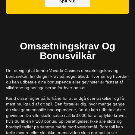
Spil Nu!
Omsætningskrav Og
Bonusvilkår
Det er vigtigt at kende Vavada Casinos omsætningskrav og
bonusvilkår, før du gør krav på noget tilbud. Hvornår og hvordan
du kan udbetale dine bonuspenge eller gevinster er fastsat af
vilkårene og betingelserne for hver bonus.
Kend disse regler på forhånd for at undgå overraskelser og få
mest muligt ud af dit spil. Den fortæller dig, hvor mange gange
du skal gennemspille bonuspengene, før du kan udbetale dine
gevinster. Du ville skulle satse i alt kr3.000 for at opfylde kravet,
hvis du fik en kr100 bonus. Spilberettigelse: Ikke alle slots og
bordspil tæller på samme måde mod væddemål. Bordspil kan
tælle mindre eller slet ikke, mens video slots normalt tæller